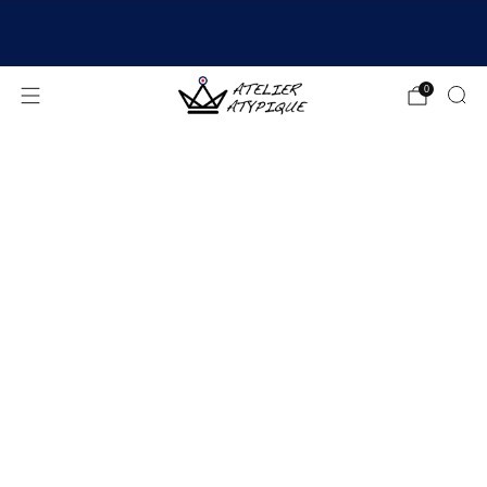
EXPÉDITION 24/48H | 🚚 LIVRAISON OFFERTE | ⭐ AVIS
4,9/5
0